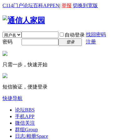
C114门户
论坛
百科
APP
EN
|
举报
切换到宽版
找回密码
自动登录
密码
注册
登录
只需一步，快速开始
短信验证，便捷登录
快捷导航
论坛
BBS
手机APP
微信关注
群组
Group
日志/相册
Space