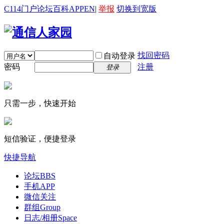
C114门户
论坛
百科
APP
EN
|
举报
切换到宽版
找回密码
自动登录
密码
注册
登录
只需一步，快速开始
短信验证，便捷登录
快捷导航
论坛
BBS
手机APP
微信关注
群组
Group
日志/相册
Space