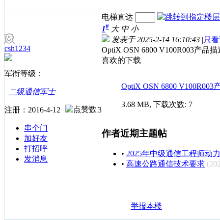
电梯直达
#
1
大
中
小
发表于 2025-2-14 16:10:43
|
只看
csh1234
OptiX OSN 6800 V100R003产品
喜欢的下载
军衔等级：
OptiX OSN 6800 V100R00
二级通信军士
3.68 MB, 下载次数: 7
注册：2016-4-12
3
串个门
作者近期主题帖
加好友
打招呼
•
2025年中级通信工程师动
发消息
•
高速公路通信技术要求
(20
举报本楼