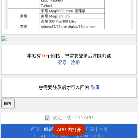
6
本帖有
个回帖，您需要登录后才能浏览
登录
|
注册
您需要登录后才可以回帖
登录
欢迎下载 C114 APP
首页
|
触屏版
|
电脑版
|
客户端
|
举报
APP 内打开
C114
| TXRJY.com
沪ICP备12002291号-1