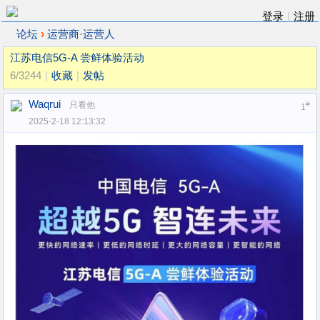
登录
|
注册
›
论坛
运营商·运营人
江苏电信5G-A 尝鲜体验活动
6/3244
|
收藏
|
发帖
Waqrui
只看他
#
1
2025-2-18 12:13:32