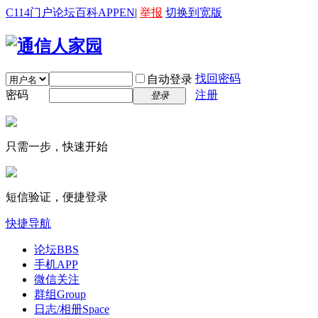
C114门户
论坛
百科
APP
EN
|
举报
切换到宽版
找回密码
自动登录
密码
注册
登录
只需一步，快速开始
短信验证，便捷登录
快捷导航
论坛
BBS
手机APP
微信关注
群组
Group
日志/相册
Space