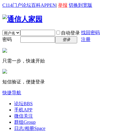
C114门户
论坛
百科
APP
EN
|
举报
切换到宽版
找回密码
自动登录
密码
注册
登录
只需一步，快速开始
短信验证，便捷登录
快捷导航
论坛
BBS
手机APP
微信关注
群组
Group
日志/相册
Space