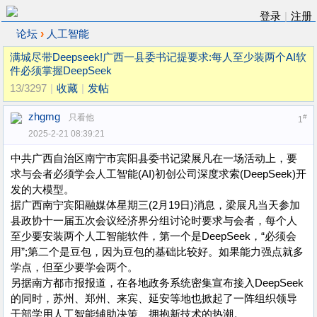
登录
|
注册
›
论坛
人工智能
满城尽带Deepseek!广西一县委书记提要求:每人至少装两个AI软
件必须掌握DeepSeek
13/3297
|
收藏
|
发帖
zhgmg
只看他
#
1
2025-2-21 08:39:21
中共广西自治区南宁市宾阳县委书记梁展凡在一场活动上，要
求与会者必须学会人工智能(AI)初创公司深度求索(DeepSeek)开
发的大模型。
据广西南宁宾阳融媒体星期三(2月19日)消息，梁展凡当天参加
县政协十一届五次会议经济界分组讨论时要求与会者，每个人
至少要安装两个人工智能软件，第一个是DeepSeek，“必须会
用”;第二个是豆包，因为豆包的基础比较好。如果能力强点就多
学点，但至少要学会两个。
另据南方都市报报道，在各地政务系统密集宣布接入DeepSeek
的同时，苏州、郑州、来宾、延安等地也掀起了一阵组织领导
干部学用人工智能辅助决策、拥抱新技术的热潮。