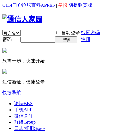
C114门户
论坛
百科
APP
EN
|
举报
切换到宽版
找回密码
自动登录
密码
注册
登录
只需一步，快速开始
短信验证，便捷登录
快捷导航
论坛
BBS
手机APP
微信关注
群组
Group
日志/相册
Space