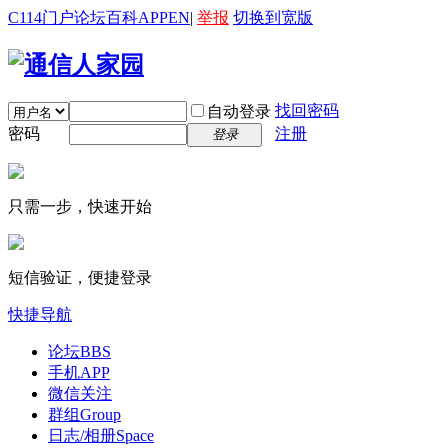
C114门户
论坛
百科
APP
EN
|
举报
切换到宽版
找回密码
自动登录
密码
注册
登录
只需一步，快速开始
短信验证，便捷登录
快捷导航
论坛
BBS
手机APP
微信关注
群组
Group
日志/相册
Space