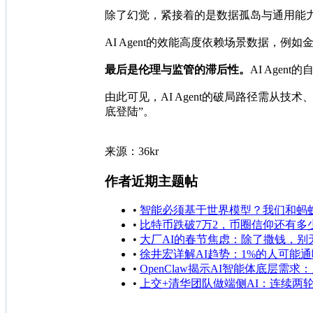
除了幻觉，紧接着的是数据孤岛与通用能
AI Agent的效能高度依赖场景数据，
最后是伦理与监管的滞后性。
AI Age
由此可见，AI Agent的破局路径需
底登陆”。
来源：36kr
作者近期主题帖
•
智能必须基于世界模型？我们和蚂
•
比特币跌破7万2，币圈信仰还有多
•
大厂AI的春节焦虑：除了撒钱，别
•
徐井宏详解AI趋势：1%的人可能通吃
•
OpenClaw揭示AI智能体底层需求
•
上交+清华团队做端侧AI：连续两