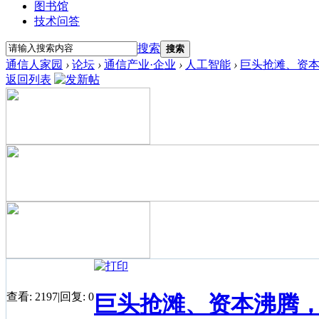
图书馆
技术问答
搜索
搜索
通信人家园
›
论坛
›
通信产业·企业
›
人工智能
›
巨头抢滩、资本
返回列表
查看:
2197
|
回复:
0
巨头抢滩、资本沸腾，