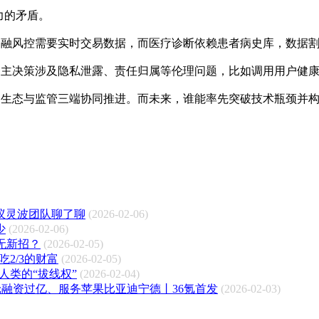
力的矛盾。
例如金融风控需要实时交易数据，而医疗诊断依赖患者病史库，数据割
nt的自主决策涉及隐私泄露、责任归属等伦理问题，比如调用用户
从技术、生态与监管三端协同推进。而未来，谁能率先突破技术瓶颈
蚁灵波团队聊了聊
(2026-02-06)
少
(2026-02-06)
无新招？
(2026-02-05)
2/3的财富
(2026-02-05)
：人类的“拔线权”
(2026-02-04)
轮融资过亿、服务苹果比亚迪宁德丨36氪首发
(2026-02-03)