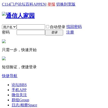
C114门户
论坛
百科
APP
EN
|
举报
切换到宽版
找回密码
自动登录
密码
注册
登录
只需一步，快速开始
短信验证，便捷登录
快捷导航
论坛
BBS
手机APP
微信关注
群组
Group
日志/相册
Space