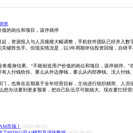
浏览
价值的岗位和项目，该停就停
2月起，资源投入与人员规模大幅调整，手机软件团队已经并入数
的关键胜负手。但现实情况是，以3年周期评估投资回报，自研
业务瘦身结果。“不能创造用户价值的岗位和项目，该停就停。”
要有人付钱给你。要么从外边挣钱，要么从内部挣钱。没人付钱、
部门，也将在近期基于全年经营目标，主动进行组织精简、人员
想办法要到更多预算，把自己队伍尽可能搞大。现在要扛经营指标，
RAM市场！
(2026-08-05)
了89TB公司AI模型及训练数据
(2026-08-05)