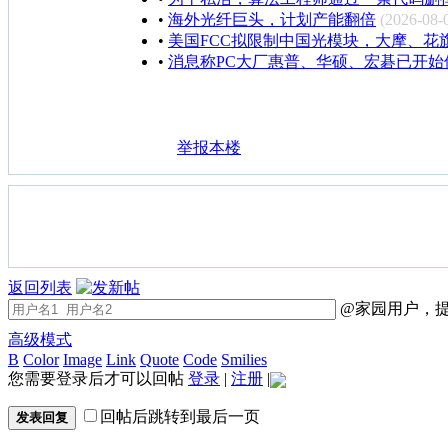
•
海外光纤巨头，计划产能翻倍
(2026-08-
•
美国FCC拟限制中国光模块，大摩、花
•
消息称PC大厂惠普、华硕、宏碁已开始
举报本楼
返回列表
@家园用户，提
高级模式
B
Color
Image
Link
Quote
Code
Smilies
您需要登录后才可以回帖
登录
|
注册
|
回帖后跳转到最后一页
发表回复