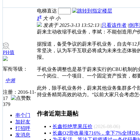
电梯直达
#
1
大
中
小
发表于 2025-3-13 13:52:13
|
只看该作者
|
倒序
蔚来主动收缩手机业务，李斌：不能创造用户
据报道，备受争议的蔚来手机业务，自去年1
常坚决，认为车手互联必将成为未来生态体验
PH值
报。
军衔等级：
手机业务调整也是基于蔚来实行的CBU机制的
一个岗位、一个项目、一个固定资产投资，都
中将
此外，除手机业务外，蔚来其他业务集群多个
注册：2016-11-
持业务精简高效的动力。“以前大家只会考虑怎么
17
379
作者近期主题帖
串个门
加好友
•
长鑫拒绝苹果压价
(2026-08-06)
打招呼
•
长鑫Q2营收暴涨716%，拿下7%全球D
发消息
•
为干私活，算法工程师通过一条代码删掉