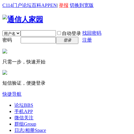
C114门户
论坛
百科
APP
EN
|
举报
切换到宽版
找回密码
自动登录
密码
注册
登录
只需一步，快速开始
短信验证，便捷登录
快捷导航
论坛
BBS
手机APP
微信关注
群组
Group
日志/相册
Space