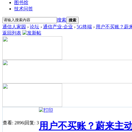
图书馆
技术问答
搜索
搜索
通信人家园
›
论坛
›
通信产业·企业
›
5G终端
›
用户不买账？蔚
返回列表
查看:
2896
|
回复:
3
用户不买账？蔚来主