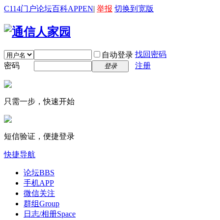
C114门户
论坛
百科
APP
EN
|
举报
切换到宽版
找回密码
自动登录
密码
注册
登录
只需一步，快速开始
短信验证，便捷登录
快捷导航
论坛
BBS
手机APP
微信关注
群组
Group
日志/相册
Space