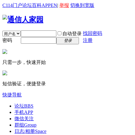
C114门户
论坛
百科
APP
EN
|
举报
切换到宽版
找回密码
自动登录
密码
注册
登录
只需一步，快速开始
短信验证，便捷登录
快捷导航
论坛
BBS
手机APP
微信关注
群组
Group
日志/相册
Space