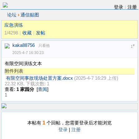
登录
|
注册
›
论坛
通信贴图
应急演练
1/4298
|
收藏
|
发帖
kaka88756
只看他
#
1
2025-4-7 16:30:23
有限空间演练文本
附件列表
有限空间事故现场处置方案.docx
(2025-4-7 16:29 上传)
22.32 KB, 下载次数: 1
查看:
1 家园分
[
查阅
]
1
1
本帖有
个回帖，您需要登录后才能浏览
登录
|
注册