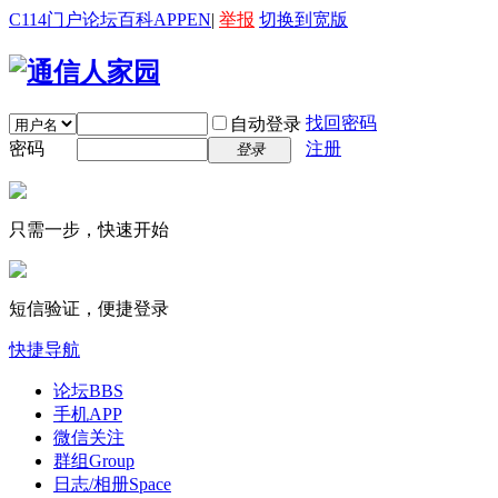
C114门户
论坛
百科
APP
EN
|
举报
切换到宽版
找回密码
自动登录
密码
注册
登录
只需一步，快速开始
短信验证，便捷登录
快捷导航
论坛
BBS
手机APP
微信关注
群组
Group
日志/相册
Space