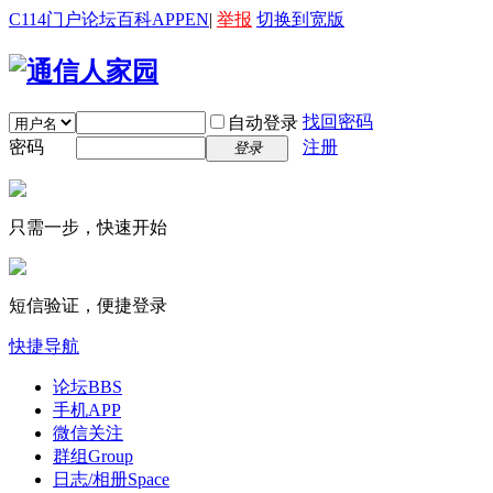
C114门户
论坛
百科
APP
EN
|
举报
切换到宽版
找回密码
自动登录
密码
注册
登录
只需一步，快速开始
短信验证，便捷登录
快捷导航
论坛
BBS
手机APP
微信关注
群组
Group
日志/相册
Space