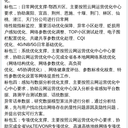
化。
标包二：日常网优支撑-鄂西片区。主要按照云网运营优化中心
要求，协助襄阳、宜昌、荆州、恩施、十堰、荆门、林区、仙
桃、潜江、天门分公司进行日常网
络性能指标监控、重要活动优化保障、异常小区处理、贬损用
户感知优化、网络参数优化调整、TOP小区测试处理、电子围
栏配置优化、共建共享参数优化处理、CQI
优化、4G/NB/5G日常基础优化。
标包三：系统优化支撑。主要按照云网运营优化中心中心要
求，协助云网运营优化中心完成全省各本地网网络系统优化
（网络结构优化、网络参数优化、高负荷
优化、4/5协调优化）、网络健康度评估、参数标准化核查、特
性参数优化设置等网络提质性工作。
标包四：感知与数据分析优化支撑。主要按照云网运营优化中
心中心要求，协助云网运营优化中心深入分析全省感知平台数
据、路测平台测试数据、话统数据、
异常话单数据，研究数据模型算法并进行分析，通过分析结
果，先与用户找出找出网络存在的显性问题原因及隐性问题，
并提出切实可行方案。
标包五：专项优化支撑。主要按照云网运营优化中心要求，协
助完成全省VoLTE/VONR专项优化、高速高铁地铁网络专项优