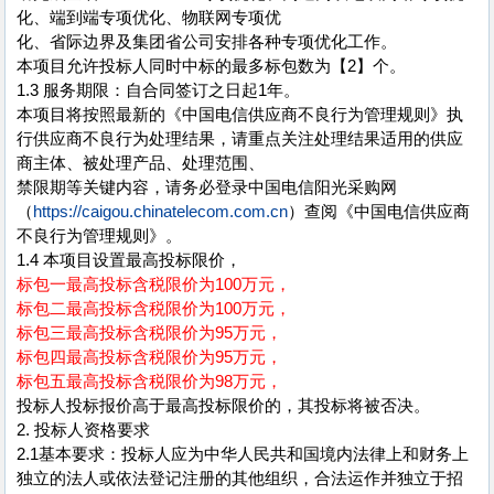
化、端到端专项优化、物联网专项优
化、省际边界及集团省公司安排各种专项优化工作。
本项目允许投标人同时中标的最多标包数为【2】个。
1.3 服务期限：自合同签订之日起1年。
本项目将按照最新的《中国电信供应商不良行为管理规则》执
行供应商不良行为处理结果，请重点关注处理结果适用的供应
商主体、被处理产品、处理范围、
禁限期等关键内容，请务必登录中国电信阳光采购网
（
https://caigou.chinatelecom.com.cn
）查阅《中国电信供应商
不良行为管理规则》。
1.4 本项目设置最高投标限价，
标包一最高投标含税限价为100万元，
标包二最高投标含税限价为100万元，
标包三最高投标含税限价为95万元，
标包四最高投标含税限价为95万元，
标包五最高投标含税限价为98万元，
投标人投标报价高于最高投标限价的，其投标将被否决。
2. 投标人资格要求
2.1基本要求：投标人应为中华人民共和国境内法律上和财务上
独立的法人或依法登记注册的其他组织，合法运作并独立于招