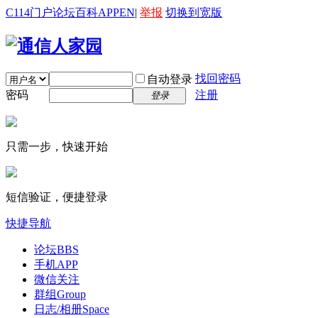
C114门户
论坛
百科
APP
EN
|
举报
切换到宽版
找回密码
自动登录
密码
注册
登录
只需一步，快速开始
短信验证，便捷登录
快捷导航
论坛
BBS
手机APP
微信关注
群组
Group
日志/相册
Space