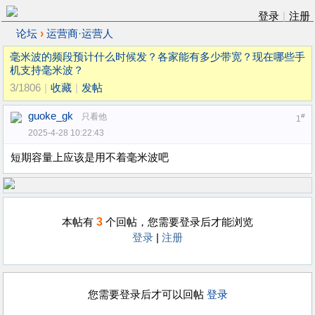
登录
|
注册
›
论坛
运营商·运营人
毫米波的频段预计什么时候发？各家能有多少带宽？现在哪些手
机支持毫米波？
3/1806
|
收藏
|
发帖
guoke_gk
只看他
#
1
2025-4-28 10:22:43
短期容量上应该是用不着毫米波吧
3
本帖有
个回帖，您需要登录后才能浏览
登录
|
注册
您需要登录后才可以回帖
登录