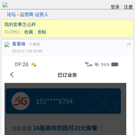
登录
|
注册
›
论坛
运营商·运营人
我的套餐怎么样
31/3961
|
收藏
|
发帖
看看咯
只看他
#
1
2025-5-7 09:29:49