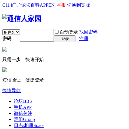
C114门户
论坛
百科
APP
EN
|
举报
切换到宽版
找回密码
自动登录
密码
注册
登录
只需一步，快速开始
短信验证，便捷登录
快捷导航
论坛
BBS
手机APP
微信关注
群组
Group
日志/相册
Space