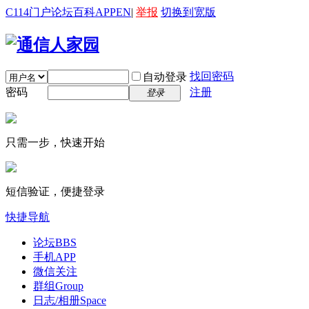
C114门户
论坛
百科
APP
EN
|
举报
切换到宽版
找回密码
自动登录
密码
注册
登录
只需一步，快速开始
短信验证，便捷登录
快捷导航
论坛
BBS
手机APP
微信关注
群组
Group
日志/相册
Space