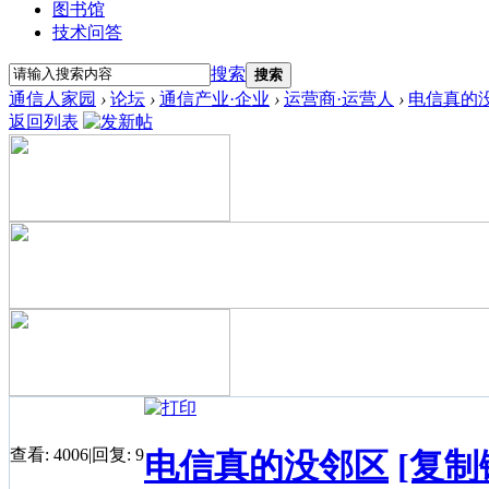
图书馆
技术问答
搜索
搜索
通信人家园
›
论坛
›
通信产业·企业
›
运营商·运营人
›
电信真的
返回列表
查看:
4006
|
回复:
9
电信真的没邻区
[复制