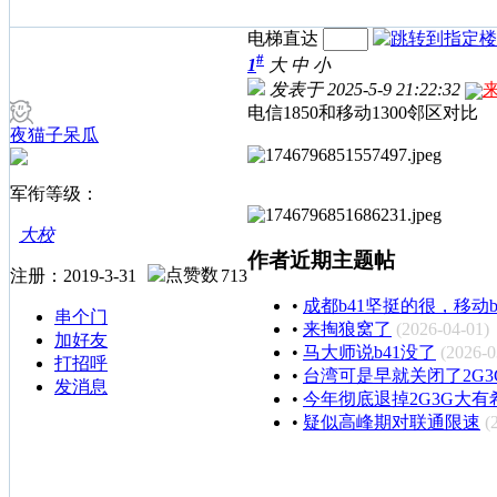
电梯直达
#
1
大
中
小
发表于 2025-5-9 21:22:32
电信1850和移动1300邻区对比
夜猫子呆瓜
军衔等级：
大校
作者近期主题帖
注册：2019-3-31
713
•
成都b41坚挺的很，移动
串个门
•
来掏狼窝了
(2026-04-01)
加好友
•
马大师说b41没了
(2026-0
打招呼
•
台湾可是早就关闭了2G3
发消息
•
今年彻底退掉2G3G大有
•
疑似高峰期对联通限速
(