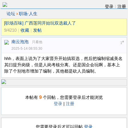
登录
|
注册
›
论坛
职场·人生
[职场百味]
广西莲同开始玩双选裁人了
9/4210
|
收藏
|
发帖
南云泡泡
只看他
#
1
2025-5-14 08:55:30
hhh，表面上说为了大家晋升开始搞双选，然后把编制缩减美名
其曰提升岗级，但是人岗考核分离。还是国企会玩啊，基本上
除了个别地市增加了编制，其他都是砍人员编制。
9
本帖有
个回帖，您需要登录后才能浏览
登录
|
注册
您需要登录后才可以回帖
登录