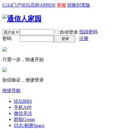
C114门户
论坛
百科
APP
EN
|
举报
切换到宽版
找回密码
自动登录
密码
注册
登录
只需一步，快速开始
短信验证，便捷登录
快捷导航
论坛
BBS
手机APP
微信关注
群组
Group
日志/相册
Space