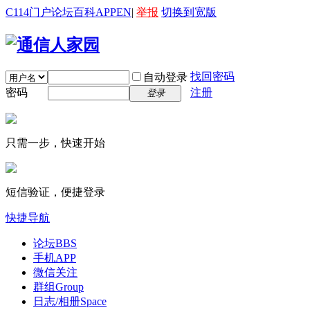
C114门户
论坛
百科
APP
EN
|
举报
切换到宽版
找回密码
自动登录
密码
注册
登录
只需一步，快速开始
短信验证，便捷登录
快捷导航
论坛
BBS
手机APP
微信关注
群组
Group
日志/相册
Space