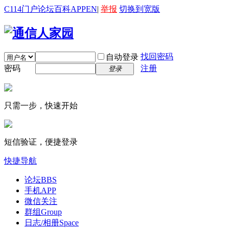
C114门户
论坛
百科
APP
EN
|
举报
切换到宽版
找回密码
自动登录
密码
注册
登录
只需一步，快速开始
短信验证，便捷登录
快捷导航
论坛
BBS
手机APP
微信关注
群组
Group
日志/相册
Space