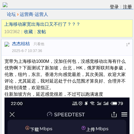
登录
|
注册
›
论坛
运营商·运营人
上海移动家宽出海出口又不行了？？？
10/2362
|
收藏
|
发帖
杰杰桔桔
只看他
#
1
2025-6-7 10:37:36
宽带为上海移动1000M，没加任何包，没感觉移动出海有什么
优势啊？下面测试了新加坡，台北，HK，俄罗斯联邦海参崴，
伦敦，纽约，东京。香港方向感觉最差，其次美国。欢迎大家
评论，尤其延迟，我对延迟处于什么范围才算良好、合理并不
是特别清楚，欢迎指正。
往新加坡方向，延迟感觉很差，不过可以跑满速度