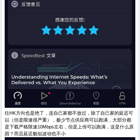
往HK方向也是绝了，连自己家都不放过，除了自己家的延迟可
以（但是限速很严重），极少节点供应商可以跑满，大部分都
是下载严格限速10Mbps左右，但是上传可以跑满，这是什么原
因？而且延迟貌似波动也不小