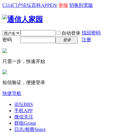
C114门户
论坛
百科
APP
EN
|
举报
切换到宽版
找回密码
自动登录
密码
注册
登录
只需一步，快速开始
短信验证，便捷登录
快捷导航
论坛
BBS
手机APP
微信关注
群组
Group
日志/相册
Space