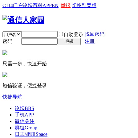
C114门户
论坛
百科
APP
EN
|
举报
切换到宽版
找回密码
自动登录
密码
注册
登录
只需一步，快速开始
短信验证，便捷登录
快捷导航
论坛
BBS
手机APP
微信关注
群组
Group
日志/相册
Space