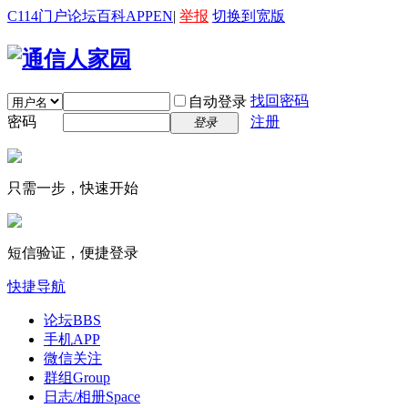
C114门户
论坛
百科
APP
EN
|
举报
切换到宽版
找回密码
自动登录
密码
注册
登录
只需一步，快速开始
短信验证，便捷登录
快捷导航
论坛
BBS
手机APP
微信关注
群组
Group
日志/相册
Space