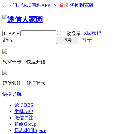
C114门户
论坛
百科
APP
EN
|
举报
切换到宽版
找回密码
自动登录
密码
注册
登录
只需一步，快速开始
短信验证，便捷登录
快捷导航
论坛
BBS
手机APP
微信关注
群组
Group
日志/相册
Space