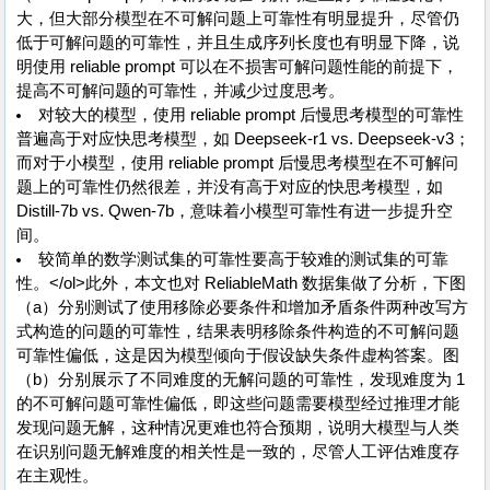
大，但大部分模型在不可解问题上可靠性有明显提升，尽管仍
低于可解问题的可靠性，并且生成序列长度也有明显下降，说
明使用 reliable prompt 可以在不损害可解问题性能的前提下，
提高不可解问题的可靠性，并减少过度思考。
对较大的模型，使用 reliable prompt 后慢思考模型的可靠性
普遍高于对应快思考模型，如 Deepseek-r1 vs. Deepseek-v3；
而对于小模型，使用 reliable prompt 后慢思考模型在不可解问
题上的可靠性仍然很差，并没有高于对应的快思考模型，如
Distill-7b vs. Qwen-7b，意味着小模型可靠性有进一步提升空
间。
较简单的数学测试集的可靠性要高于较难的测试集的可靠
性。</ol>此外，本文也对 ReliableMath 数据集做了分析，下图
（a）分别测试了使用移除必要条件和增加矛盾条件两种改写方
式构造的问题的可靠性，结果表明移除条件构造的不可解问题
可靠性偏低，这是因为模型倾向于假设缺失条件虚构答案。图
（b）分别展示了不同难度的无解问题的可靠性，发现难度为 1
的不可解问题可靠性偏低，即这些问题需要模型经过推理才能
发现问题无解，这种情况更难也符合预期，说明大模型与人类
在识别问题无解难度的相关性是一致的，尽管人工评估难度存
在主观性。