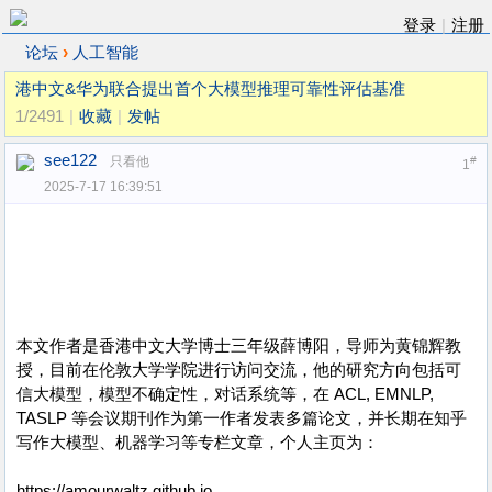
登录
|
注册
›
论坛
人工智能
港中文&华为联合提出首个大模型推理可靠性评估基准
1/2491
|
收藏
|
发帖
see122
只看他
#
1
2025-7-17 16:39:51
本文作者是香港中文大学博士三年级薛博阳，导师为黄锦辉教
授，目前在伦敦大学学院进行访问交流，他的研究方向包括可
信大模型，模型不确定性，对话系统等，在 ACL, EMNLP,
TASLP 等会议期刊作为第一作者发表多篇论文，并长期在知乎
写作大模型、机器学习等专栏文章，个人主页为：
https://amourwaltz.github.io