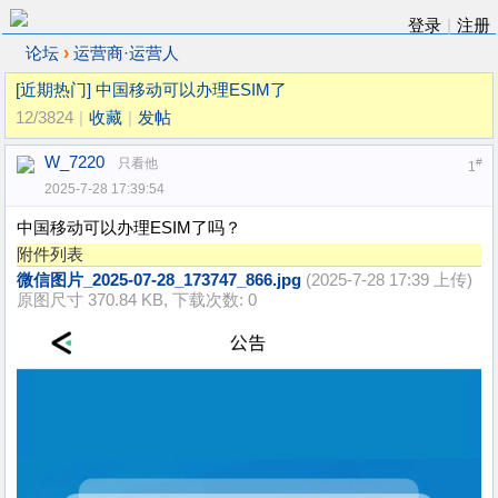
登录
|
注册
›
论坛
运营商·运营人
[近期热门]
中国移动可以办理ESIM了
12/3824
|
收藏
|
发帖
W_7220
只看他
#
1
2025-7-28 17:39:54
中国移动可以办理ESIM了吗？
附件列表
微信图片_2025-07-28_173747_866.jpg
(2025-7-28 17:39 上传)
原图尺寸 370.84 KB, 下载次数: 0