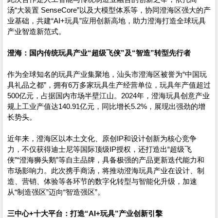
汤“大装置 SenseCore”以及大模型体系等，协同澄海区强大的产
业基础，共建“AI+玩具”应用创新高地，助力澄海打造全球玩具
产业智造新范式。
澄海：国内传统玩具产业“超级飞侠”及“智造”转型先行者
作为全球知名的玩具产业集聚地，汕头市澄海区被誉为“中国玩
具礼品之都”，拥有6万多家玩具生产经营单位，玩具年产值超过
500亿元，占据国内市场半壁江山。2024年，澄海玩具创意产业
规上工业产值达140.91亿元，同比增长5.2%，展现出强劲的增
长势头。
近年来，澄海区以本土文化、原创IP和设计创新为核心竞争
力，不仅获得迪士尼等国际顶级IP授权，还打造出“超级飞
侠”“澄海狮头鹅”等自主品牌，具备极强的产品更新迭代能力和
市场影响力。此次携手商汤，将推动澄海玩具产业在设计、制
造、营销、体验等各环节的数字化转型与智能化升级，加速
从“制造强区”迈向“智造强区”。
三中心+十大平台：打造“AI+玩具”产业创新引擎