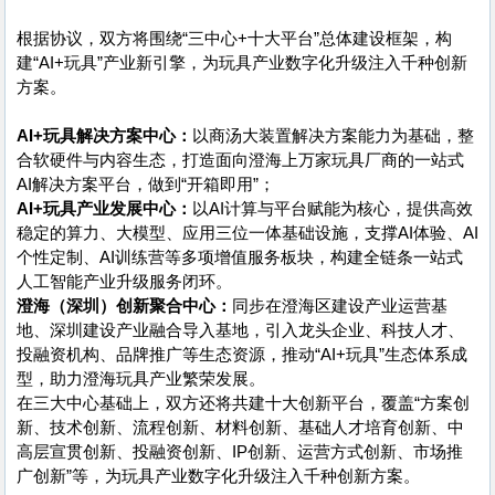
根据协议，双方将围绕“三中心+十大平台”总体建设框架，构
建“AI+玩具”产业新引擎，为玩具产业数字化升级注入千种创新
方案。
AI+玩具解决方案中心：
以商汤大装置解决方案能力为基础，整
合软硬件与内容生态，打造面向澄海上万家玩具厂商的一站式
AI解决方案平台，做到“开箱即用”；
AI+玩具产业发展中心：
以AI计算与平台赋能为核心，提供高效
稳定的算力、大模型、应用三位一体基础设施，支撑AI体验、AI
个性定制、AI训练营等多项增值服务板块，构建全链条一站式
人工智能产业升级服务闭环。
澄海（深圳）创新聚合中心：
同步在澄海区建设产业运营基
地、深圳建设产业融合导入基地，引入龙头企业、科技人才、
投融资机构、品牌推广等生态资源，推动“AI+玩具”生态体系成
型，助力澄海玩具产业繁荣发展。
在三大中心基础上，双方还将共建十大创新平台，覆盖“方案创
新、技术创新、流程创新、材料创新、基础人才培育创新、中
高层宣贯创新、投融资创新、IP创新、运营方式创新、市场推
广创新”等，为玩具产业数字化升级注入千种创新方案。