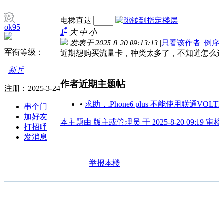
电梯直达
ok95
#
1
大
中
小
发表于 2025-8-20 09:13:13
|
只看该作者
|
倒
军衔等级：
近期想购买流量卡，种类太多了，不知道怎么
新兵
作者近期主题帖
注册：2025-3-24
•
求助，iPhone6 plus 不能使用联通V
串个门
加好友
本主题由 版主或管理员 于 2025-8-20 09:19 
打招呼
发消息
举报本楼