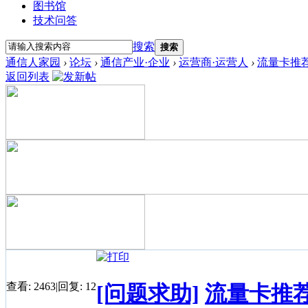
图书馆
技术问答
搜索
搜索
通信人家园
›
论坛
›
通信产业·企业
›
运营商·运营人
›
流量卡推
返回列表
查看:
2463
|
回复:
12
[问题求助]
流量卡推