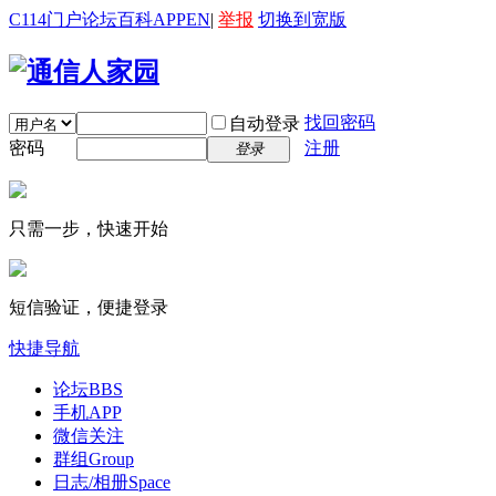
C114门户
论坛
百科
APP
EN
|
举报
切换到宽版
找回密码
自动登录
密码
注册
登录
只需一步，快速开始
短信验证，便捷登录
快捷导航
论坛
BBS
手机APP
微信关注
群组
Group
日志/相册
Space