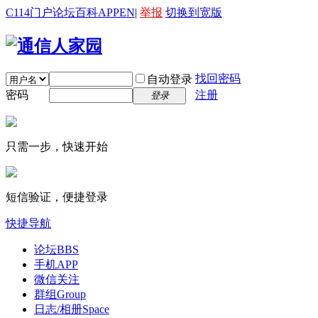
C114门户
论坛
百科
APP
EN
|
举报
切换到宽版
找回密码
自动登录
密码
注册
登录
只需一步，快速开始
短信验证，便捷登录
快捷导航
论坛
BBS
手机APP
微信关注
群组
Group
日志/相册
Space