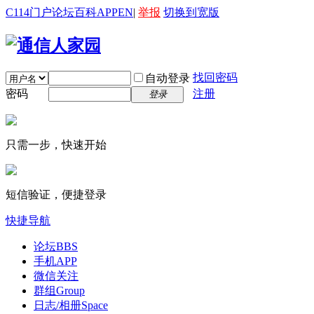
C114门户
论坛
百科
APP
EN
|
举报
切换到宽版
找回密码
自动登录
密码
注册
登录
只需一步，快速开始
短信验证，便捷登录
快捷导航
论坛
BBS
手机APP
微信关注
群组
Group
日志/相册
Space