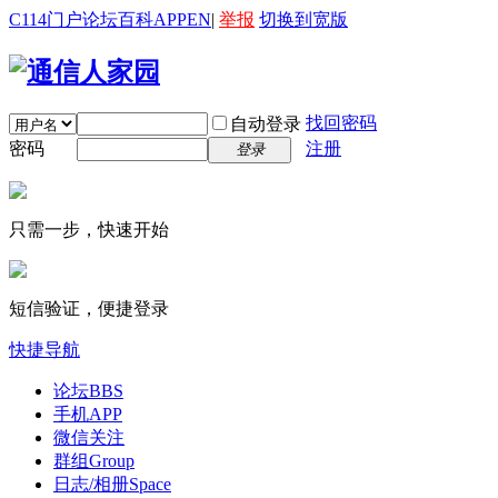
C114门户
论坛
百科
APP
EN
|
举报
切换到宽版
找回密码
自动登录
密码
注册
登录
只需一步，快速开始
短信验证，便捷登录
快捷导航
论坛
BBS
手机APP
微信关注
群组
Group
日志/相册
Space