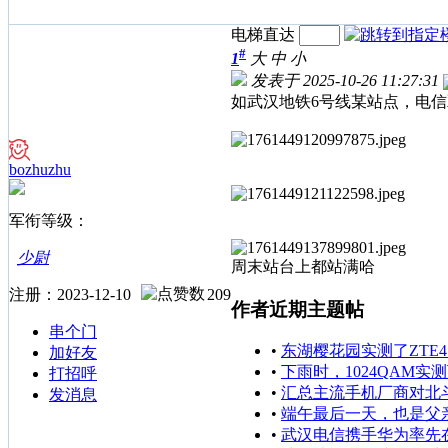
电梯直达
#
1
大
中
小
发表于 2025-10-26 11:27:31
如武汉地铁6号线某站点，电
bozhuzhu
军衔等级：
少尉
周末站台上都站满哈
注册：2023-12-10
209
作者近期主题帖
串个门
•
东湖樱花园实测了ZTE4.9
加好友
•
下雨时，1024QAM实
打招呼
•
汇总主流手机厂商对北
发消息
•
端午最后一天，也是父
•
武汉电信携手华为率先在