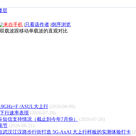
来自手机
|
只看该作者
|
倒序浏览
信双载波跟移动单载波的直观对比
GHz+F /ASUL大上行
(2026-08-09)
测下行速率表现
(2026-07-28)
斗短信支持情况（截止到今年7月份）
(2026-07-26)
亲节
(2026-06-21)
武汉江汉路步行街打造 5G-AxAI 大上行样板的实测体验打卡
(