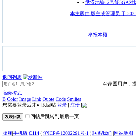
•
武汉地铁12号线5GA对
本主题由 版主或管理员 于 2025-1
举报本楼
返回列表
@家园用户，提
高级模式
B
Color
Image
Link
Quote
Code
Smilies
您需要登录后才可以回帖
登录
|
注册
|
回帖后跳转到最后一页
发表回复
版规
|
手机版
|
C114
(
沪ICP备12002291号-1
)
|
联系我们
|
网站地图