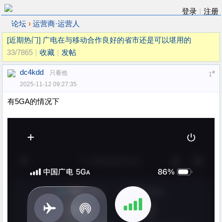
登录
|
注册
›
论坛
运营商·运营人
[近期热门]
广电在与移动合作良好的省市还是可以堪用的
33/7865
|
收藏
|
发帖
dc4kdd
只看他
#
1
2025-11-12 09:27:35
有5GA的情况下