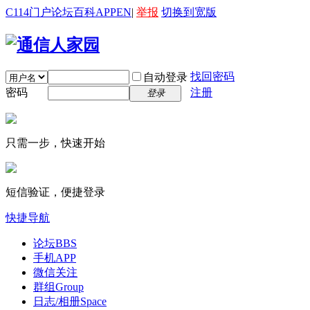
C114门户
论坛
百科
APP
EN
|
举报
切换到宽版
找回密码
自动登录
密码
注册
登录
只需一步，快速开始
短信验证，便捷登录
快捷导航
论坛
BBS
手机APP
微信关注
群组
Group
日志/相册
Space