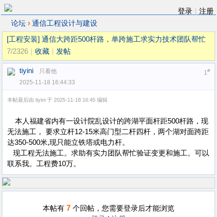
登录
|
注册
›
论坛
通信工程设计与建设
[工程安装]
通信大跨距500杆路，单跨施工求实力技术团队帮忙
7/2326
|
收藏
|
发帖
tiyini
只看他
#
1
2025-11-18 16:44:33
本帖最后由 tiyini 于 2025-11-18 16:45 编辑
本人福建省内有一设计院乱设计的跨湖平面杆距500杆路，现
无法施工， 要求立杆12-15米高门型二杆四杆，两个湖对面跨距
达350-500米,现只能立铁塔或电力杆。
现工程无法施工。求助有实力团队帮忙验证变更和施工。可以
联系我。工程费10万。
7
本帖有
个回帖，您需要登录后才能浏览