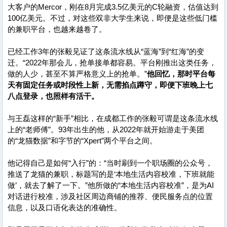
大客户的Mercor，刚在8月完成3.5亿美元的C轮融资，估值达到
100亿美元。不过，对这些双非大学生来说，即便是这些低门槛
的兼职平台，也越来越卷了。
已经工作3年的张毅见证了这条流水线从“蓝海”到“红海”的变
迁。“2022年那会儿，抢单接单都容易。平台刚推出这类任务，
做的人少，甚至不算严格意义上的抢单。”
他回忆，那时平台每
天有固定任务或时段性上新，无需掐点蹲守，即便下班晚上七
八点登录，也照样有活干。
与王磊这样的“新手”相比，在成都工作的张毅可谓是这条流水线
上的“老师傅”。93年出生的他，从2022年就开始游走于美团
的“龙猫数据”和字节的“Xpert”两个平台之间。
他记得自己是如何“入行”的：“当时刷到一个职场圈的公众号，
推送了龙猫的兼职，标题写的是‘本地生活内容校准，下班就能
做’，就去了解了一下。”他所做的“本地生活内容校准”，是为AI
对话进行校准，涉及社区周边商铺的推荐、便民服务点的位置
信息，以及口语化表达的准确性。