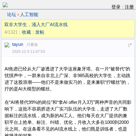
登录
|
注册
›
论坛
人工智能
双非大学生，涌入大厂AI流水线
4/1321
|
收藏
|
发帖
tayun
只看他
#
1
2025-12-5 11:07:53
AI焦虑已经从大厂渗透进了大学这座象牙塔。在一片“被替代”的
忧惧声中，一群来自非北上广深、非985高校的大学生，主动跳
进了这股浪潮——他们不是来做实习的，是来兼职“拧螺丝”的，
拧的是AI大模型的螺丝。
在“AI将替代99%的岗位”和“拿AI offer月入3万”两种声音的共同影
响下，这批不容易挤进大厂实习队伍的大学生，走进了大厂数
据标注的流水线，成为新的AI工人。他们每天在大厂提供的兼
职平台上抢单、标注、纠错、优化，月收入大多在1000到2000
元之间。在这条看不见的AI流水线上，他们既是训练者，也是
被挑选的对象。