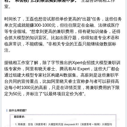
右。“和去校门口奶茶店摇奶茶差不多。”
王磊告诉镜相工作
室。
时间长了，王磊也想尝试那些单价更高的“出题”任务，这些任务
单次完成就能赚300-1000元，但往往限定在金融、法律或医疗
等专业领域。“想拿到更高的兼职费用，得有硬知识储备，还得
会抓大模型的知识盲区。比如出医疗题，你得知道专业术语和
临床常识，不能瞎编。”非相关专业的王磊只能继续做数据标
注。
据镜相工作室了解，除了字节推出的Xpert会招揽大模型兼职训
练专家外，阿里有晓天睿士、腾讯有AI Expert，这些大厂都会
通过组建大模型专家社区构建AI数据集。高薪则是这些兼职平
台共同的宣传重点，比如阿里晓天睿士宣称参与者可以获得高
达每小时1000元的高薪，只是在详情页里，将兼职费用的下限
定为50元，并标注了“以最终项目定价为准”。