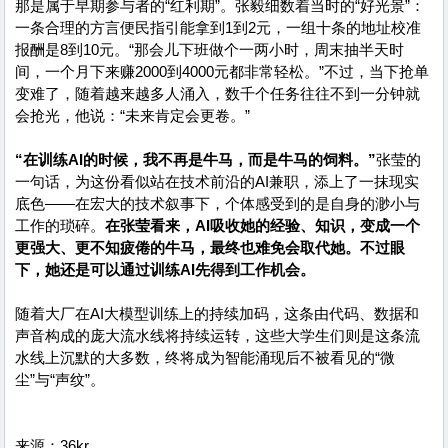
那是属于早期参与者的“红利期”。张毅细数着当时的“好光景”：
一条合理的方言便民指引能拿到1到2元，一组十条的地址校准
报酬是8到10元。“那会儿下班做个一两小时，周末抽半天时
间，一个月下来赚2000到4000元都非常轻松。”不过，当下抢单
变难了，随着越来越多人涌入，数千个任务往往不到一分钟就
会抢光，他说：“未来肯定会更卷。”
“在训练AI的时候，我不再是牛马，而是牛马的饲料。”
张莹的
一句话，为这份看似站在技术前沿的AI兼职，添上了一抹现实
底色——在宏大的技术叙事下，个体感受到的是自身的渺小与
工作的琐碎。
在张莹看来，AI吸收她的经验、知识，变成一个
更强大、更不知疲倦的牛马，最终也难免会取代她。不过眼
下，她还是可以通过训练AI先得到工作机会。
随着大厂在AI大模型训练上的持续加码，这条由代码、数据和
声音构成的庞大流水线将持续运转，这些大学生们则是这条流
水线上沉默的大多数，终将成为智能涌现后不被看见的“微
尘”与“声纹”。
来源：36kr