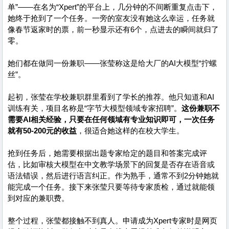
单”——在名为“Xpert”的平台上，几分钟的不间断重复点击下，
她终于抢到了一个任务。一旁的室友没有她这么幸运，任务就
像春节返家时的票，前一秒显示还有6个，点进去的瞬间就归了
零。
她们都在做同一份兼职——张莹称这是给大厂的AI大模型“拧螺
丝”。
起初，张莹在学校兼职群里看到了学长的推荐。他只知道和AI
训练有关，项目名称是“字节大模型领域专家招聘”。
这份兼职不
需要AI相关经验，只要在任何领域有专业知识即可，一次任务
就有50-200元的收益
，很适合她这样的在校大学生。
抢到任务后，她需要根据出题专家给定的题目和答案完成评
估，比如审核大模型在中文教学场景下的回复是否存在语音或
语法错误，然后进行语言纠正。作为熟手，通常不到2分钟她就
能完成一个任务。接下来张莹只要等待专家质检，通过就能领
到对应的兼职费。
整个过程，张莹都接触不到真人。申请成为Xpert专家时是网页