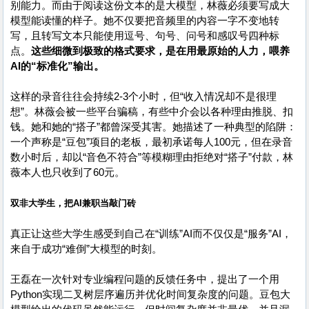
别能力。而由于阅读这份文本的是大模型，林薇必须要写成大
模型能读懂的样子。她不仅要把音频里的内容一字不变地转
写，且转写文本只能使用逗号、句号、问号和感叹号四种标
点。
这些细微到极致的格式要求，是在用最原始的人力，喂养
AI的“标准化”输出。
这样的录音往往会持续2-3个小时，但“收入情况却不是很理
想”。林薇会被一些平台骗稿，有些中介会以各种理由推脱、扣
钱。她和她的“搭子”都曾深受其害。她描述了一种典型的陷阱：
一个声称是“豆包”项目的老板，最初承诺每人100元，但在录音
数小时后，却以“音色不符合”等模糊理由拒绝对“搭子”付款，林
薇本人也只收到了60元。
双非大学生，把AI兼职当敲门砖
真正让这些大学生感受到自己在“训练”AI而不仅仅是“服务”AI，
来自于成功“难倒”大模型的时刻。
王磊在一次针对专业编程问题的反馈任务中，提出了一个用
Python实现二叉树层序遍历并优化时间复杂度的问题。豆包大