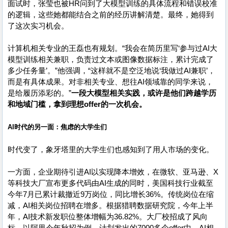
面试时，张莹也被HR问到了大模型训练的具体流程和错误校准
的逻辑，这些她都能结合之前的经历讲解清楚。最终，她得到
了这次实习机会。
计算机相关专业的王磊也有规划。“我会在简历里写‘参与过AI大
模型训练相关兼职，负责过文本或图像数据标注，累计完成了
多少任务量’。”他强调，“这样就不是空泛地说‘我做过AI兼职’，
而是有具体成果。对非相关专业、想往AI领域靠的同学来说，
是给履历添彩的。”
一段大模型相关实践，或许是他们跨越学历
和地域门槛，拿到理想offer的一次机会。
AI时代的另一面：焦虑的大学生们
时代变了，象牙塔里的大学生们也感知到了用人市场的变化。
一方面，企业期待引进AI以实现降本增效，在微软、亚马逊、X
等科技大厂宣布更多代码由AI生成的同时，美国科技行业截至
今年7月已累计裁撤近9万岗位，同比增长36%。传统岗位在缩
减，AI相关岗位招聘在增多。根据猎聘数据研究院，今年上半
年，AI技术新发职位整体增幅为36.82%。大厂校招成了风向