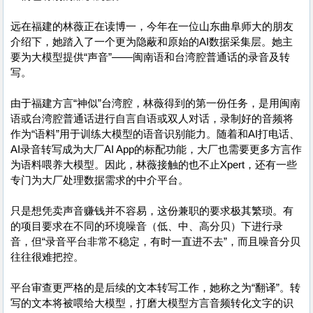
远在福建的林薇正在读博一，今年在一位山东曲阜师大的朋友
介绍下，她踏入了一个更为隐蔽和原始的AI数据采集层。她主
要为大模型提供“声音”——闽南语和台湾腔普通话的录音及转
写。
由于福建方言“神似”台湾腔，林薇得到的第一份任务，是用闽南
语或台湾腔普通话进行自言自语或双人对话，录制好的音频将
作为“语料”用于训练大模型的语音识别能力。随着和AI打电话、
AI录音转写成为大厂AI App的标配功能，大厂也需要更多方言作
为语料喂养大模型。因此，林薇接触的也不止Xpert，还有一些
专门为大厂处理数据需求的中介平台。
只是想凭卖声音赚钱并不容易，这份兼职的要求极其繁琐。有
的项目要求在不同的环境噪音（低、中、高分贝）下进行录
音，但“录音平台非常不稳定，有时一直进不去”，而且噪音分贝
往往很难把控。
平台审查更严格的是后续的文本转写工作，她称之为“翻译”。转
写的文本将被喂给大模型，打磨大模型方言音频转化文字的识