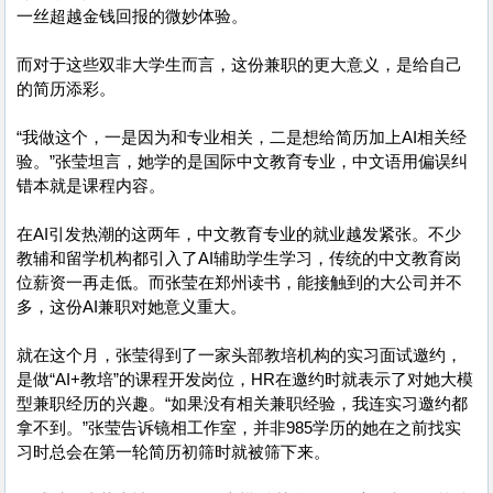
一丝超越金钱回报的微妙体验。
而对于这些双非大学生而言，这份兼职的更大意义，是给自己
的简历添彩。
“我做这个，一是因为和专业相关，二是想给简历加上AI相关经
验。”张莹坦言，她学的是国际中文教育专业，中文语用偏误纠
错本就是课程内容。
在AI引发热潮的这两年，中文教育专业的就业越发紧张。不少
教辅和留学机构都引入了AI辅助学生学习，传统的中文教育岗
位薪资一再走低。而张莹在郑州读书，能接触到的大公司并不
多，这份AI兼职对她意义重大。
就在这个月，张莹得到了一家头部教培机构的实习面试邀约，
是做“AI+教培”的课程开发岗位，HR在邀约时就表示了对她大模
型兼职经历的兴趣。“如果没有相关兼职经验，我连实习邀约都
拿不到。”张莹告诉镜相工作室，并非985学历的她在之前找实
习时总会在第一轮简历初筛时就被筛下来。