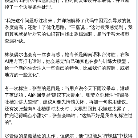
模型给出的代码虽然能运行，但时间复杂度并非最优，并且漏
掉了一个边界条件处理。
“我把这个问题标注出来，并详细解释了代码中因冗余导致的复
杂度偏高，还附上了优化思路。”王磊说，“这时候我感觉到，我
们其实就是针对它的知识盲区找出逻辑漏洞，相当于帮大模型
查漏补缺。”
林薇偶尔也会有一丝参与感，她专长是闽南语和台湾腔，在和
AI用方言打电话时，她会感觉“自己确实也在参与训练大模型，
给一个新的生命注入一些自己的特色，比如我们的腔调，或者
地方的一些文化”。
有一次标注，张莹的题目是：当用户说今天下雨没带伞，淋成
了落汤鸡，AI的回复是“建议下次带伞”。张莹立刻标注“情感类
吐槽别讲大道理”，建议AI要先情感关怀，再加一句实用建议。
还有次张莹向AI吐槽课时太长时，大模型回复“我懂这太累了，
忙完记得喝点小甜水”，张莹会嘀咕，“这搞不好是我当初标注过
的”。
尽管做的是最基础的工作，但偶尔，他们也能从“拧螺丝”中获得