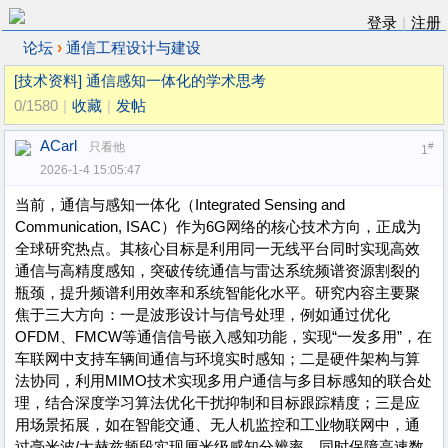
登录
|
注册
›
论坛
通信工程设计与建设
[技术资料]
通信感知一体化的学术思考
0/1580
|
收藏
|
发帖
ACarl
只看他
#
1
2026-1-4 15:05:47
当前，通信与感知一体化（Integrated Sensing and
Communication, ISAC）作为6G网络的核心技术方向，正成为
全球研究热点。其核心目标是利用同一无线平台同时实现高效
通信与高精度感知，突破传统通信与雷达系统频谱资源割裂的
瓶颈，提升频谱利用效率和系统智能化水平。研究内容主要聚
焦于三大方向：一是波形设计与信号处理，例如通过优化
OFDM、FMCW等通信信号嵌入感知功能，实现“一发多用”，在
车联网中支持车辆间通信与环境实时感知；二是硬件架构与算
法协同，利用MIMO技术实现多用户通信与多目标感知的联合处
理，结合深度学习算法优化干扰抑制和目标跟踪精度；三是应
用场景拓展，如在智能交通、无人机监控和工业物联网中，通
过毫米波/太赫兹频段实现厘米级感知分辨率，同时保障高速数