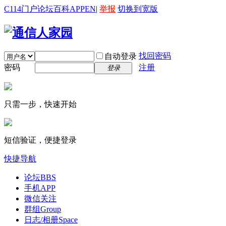
C114门户
论坛
百科
APP
EN
|
举报
切换到宽版
找回密码
自动登录
密码
注册
登录
只需一步，快速开始
短信验证，便捷登录
快捷导航
论坛
BBS
手机APP
微信关注
群组
Group
日志/相册
Space