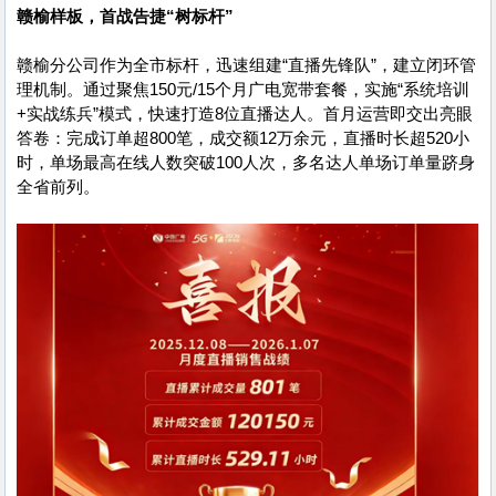
赣榆样板，首战告捷“树标杆”
赣榆分公司作为全市标杆，迅速组建“直播先锋队”，建立闭环管
理机制。通过聚焦150元/15个月广电宽带套餐，实施“系统培训
+实战练兵”模式，快速打造8位直播达人。首月运营即交出亮眼
答卷：完成订单超800笔，成交额12万余元，直播时长超520小
时，单场最高在线人数突破100人次，多名达人单场订单量跻身
全省前列。