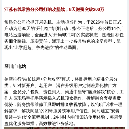
江苏有线常熟分公司打响攻坚战，8天缴费突破200万
常熟分公司抢抓开局先机、主动担当作为，于2026年首日正式
启动为期90天的“开门红”专项行动，指令下达后，分公司14个广
电站迅速响应，全面进入“开局即冲刺”的实战状态，围绕目标任
务细化路径、压实责任，涌现出一批各具特色的攻坚典型，呈
现出“比学赶超、争先进位”的生动局面。
琴川广电站
创新推行“站长统筹+分片攻坚”模式，将目标用户精准分层分
类，针对新开户、老用户、潜在升级用户定制差异化推广方
案，全员分片包保、责任到人。沟通中坚守“痛点解决”核心，工
作人员现场手把手演示插入式机顶盒操作、拆解融合套餐资费
优势，随身携带维修工具即时排查收视故障，以“倾听诉求—理
解需求—解决问题”的闭环服务筑牢用户信任。同时建立“安装—
反馈—迭代”全流程机制，24小时内电话回访使用体验，每周复
盘优化服务举措，高效推进业务落地。