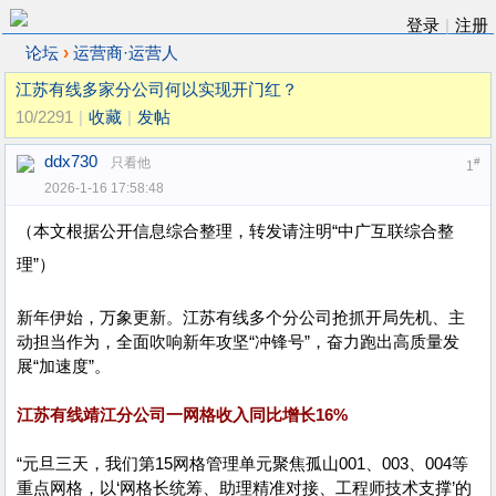
登录
|
注册
›
论坛
运营商·运营人
江苏有线多家分公司何以实现开门红？
10/2291
|
收藏
|
发帖
ddx730
只看他
#
1
2026-1-16 17:58:48
（本文根据公开信息综合整理，转发请注明“中广互联综合整
理”）
新年伊始，万象更新。江苏有线多个分公司抢抓开局先机、主
动担当作为，全面吹响新年攻坚“冲锋号”，奋力跑出高质量发
展“加速度”。
江苏有线靖江分公司一网格收入同比增长16%
“元旦三天，我们第15网格管理单元聚焦孤山001、003、004等
重点网格，以‘网格长统筹、助理精准对接、工程师技术支撑’的