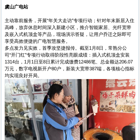
虞山广电站
主动靠前服务，开展“年关大走访”专项行动；针对年末新居入住
高峰，放弃休息时间深入新建小区，推介智能家居、光纤宽带
及嵌入式机顶盒等产品，现场演示答疑，让用户乔迁之际即可
享受高效便捷的广电智慧服务。
多点发力见实效，首季攻坚捷报传。截至1月8日，常熟分公
司“开门红”专项行动取得阶段性亮眼成绩：插入式机顶盒安装
1314台，1月1日至8日累计完成缴费12486笔、总金额达206.07
万元，数字电视新开户80户，新装大宽带387端，各项核心指标
均实现良好开局。