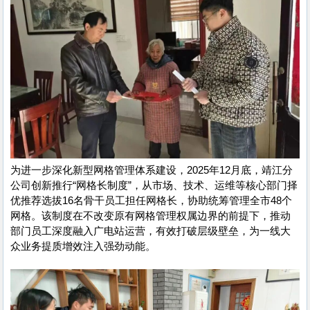
为进一步深化新型网格管理体系建设，2025年12月底，靖江分
公司创新推行“网格长制度”，从市场、技术、运维等核心部门择
优推荐选拔16名骨干员工担任网格长，协助统筹管理全市48个
网格。该制度在不改变原有网格管理权属边界的前提下，推动
部门员工深度融入广电站运营，有效打破层级壁垒，为一线大
众业务提质增效注入强劲动能。