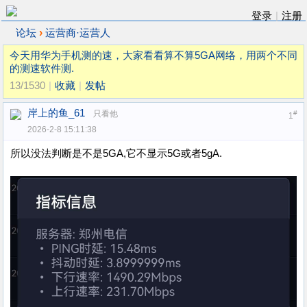
登录
|
注册
›
论坛
运营商·运营人
今天用华为手机测的速，大家看看算不算5GA网络，用两个不同
的测速软件测.
13/1530
|
收藏
|
发帖
岸上的鱼_61
只看他
#
1
2026-2-8 15:11:38
所以没法判断是不是5GA,它不显示5G或者5gA.