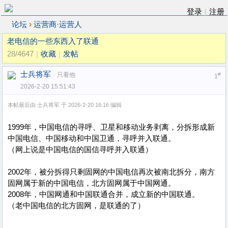
登录
|
注册
›
论坛
运营商·运营人
老电信的一些东西入了联通
28/4647
|
收藏
|
发帖
士兵将军
只看他
#
1
2026-2-20 15:51:43
本帖最后由 士兵将军 于 2026-2-20 16:16 编辑
1999年，中国电信的寻呼、卫星和移动业务剥离，分拆形成新
中国电信、中国移动和中国卫通，寻呼并入联通。
（网上说是中国电信的国信寻呼并入联通）
2002年，被分拆得只剩固网的中国电信再次被南北拆分，南方
固网属于新的中国电信，北方固网属于中国网通。
2008年，中国网通和中国联通合并，成立新的中国联通。
（老中国电信的北方固网，是联通的了）