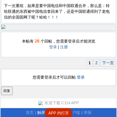
下一次重组，如果是要中国电信和中国联通合并，那么是：转
给联通的东西被中国电信拿回来了，还是中国联通得到了老电
信的全国固网了呢？哈哈！！！
28
本帖有
个回帖，您需要登录后才能浏览
登录
|
注册
1
2
下一页
您需要登录后才可以回帖
登录
欢迎下载 C114 APP
首页
|
触屏版
|
电脑版
|
客户端
|
举报
APP 内打开