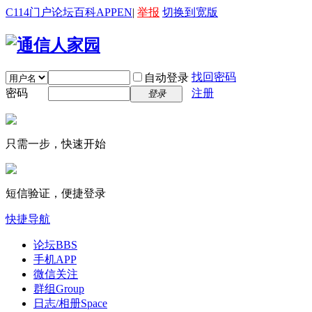
C114门户
论坛
百科
APP
EN
|
举报
切换到宽版
找回密码
自动登录
密码
注册
登录
只需一步，快速开始
短信验证，便捷登录
快捷导航
论坛
BBS
手机APP
微信关注
群组
Group
日志/相册
Space