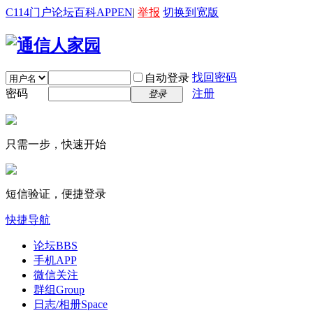
C114门户
论坛
百科
APP
EN
|
举报
切换到宽版
找回密码
自动登录
密码
注册
登录
只需一步，快速开始
短信验证，便捷登录
快捷导航
论坛
BBS
手机APP
微信关注
群组
Group
日志/相册
Space