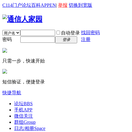
C114门户
论坛
百科
APP
EN
|
举报
切换到宽版
找回密码
自动登录
密码
注册
登录
只需一步，快速开始
短信验证，便捷登录
快捷导航
论坛
BBS
手机APP
微信关注
群组
Group
日志/相册
Space