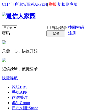
C114门户
论坛
百科
APP
EN
|
举报
切换到宽版
找回密码
自动登录
密码
注册
登录
只需一步，快速开始
短信验证，便捷登录
快捷导航
论坛
BBS
手机APP
微信关注
群组
Group
日志/相册
Space