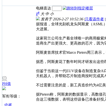
电梯直达
#
1
大
中
小
发表于 2026-2-27 10:52:36
|
只看该作者
|
据报道，全球光刻机龙头阿斯麦（ASM
大进展。
这家荷兰公司生产着全球唯一的商用极紫
造商生产出更强大、更高效的芯片，因为
阿斯麦首席技术官Marco Pieter
据悉，阿斯麦花了数年时间才研发出这些
但鉴于当前这一代EUV设备在制造复杂AI
天机器人，并帮助芯片制造商按时完成其
PH值
不过需要注意的是，新工具造价约为4亿美
据Pieters称，阿斯麦的数据显示，高
军衔等级：
合这三项数据，表明这些设备已准备好投
中将