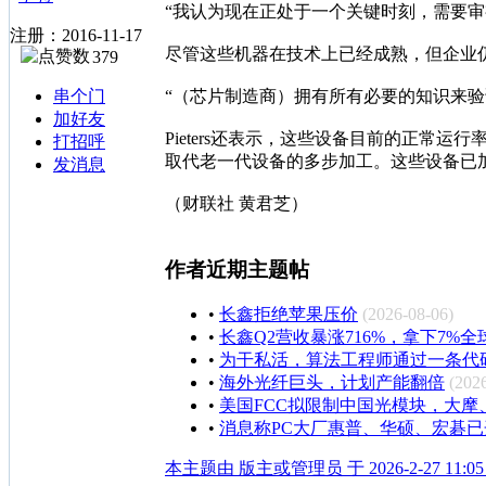
“我认为现在正处于一个关键时刻，需要审视
注册：2016-11-17
尽管这些机器在技术上已经成熟，但企业
379
串个门
“（芯片制造商）拥有所有必要的知识来验
加好友
Pieters还表示，这些设备目前的正常运
打招呼
取代老一代设备的多步加工。这些设备已
发消息
（财联社 黄君芝）
作者近期主题帖
•
长鑫拒绝苹果压价
(2026-08-06)
•
长鑫Q2营收暴涨716%，拿下7%全
•
为干私活，算法工程师通过一条代码
•
海外光纤巨头，计划产能翻倍
(202
•
美国FCC拟限制中国光模块，大摩
•
消息称PC大厂惠普、华硕、宏碁
本主题由 版主或管理员 于 2026-2-27 11:0