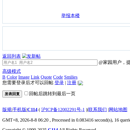
举报本楼
返回列表
@家园用户，提
高级模式
B
Color
Image
Link
Quote
Code
Smilies
您需要登录后才可以回帖
登录
|
注册
|
回帖后跳转到最后一页
发表回复
版规
|
手机版
|
C114
(
沪ICP备12002291号-1
)
|
联系我们
|
网站地图
GMT+8, 2026-8-8 06:20
, Processed in 0.083416 second(s), 16 queri
Copyright © 1999-2025
C114
All Rights Reserved